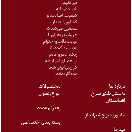
می‌کنیم
.
پایبندی ما به
کیفیت، اصالت، و
کشاورزی پایدار،
تضمین می‌کند که
هر رشته زعفران با
نهایت دقت و احترام
به دست آمده، تا
رنگ، عطر و طعم
بی‌همتای این ادویه
گران‌بها برای شما
ماندگار بماند
.
درباره ما
محصولات
داستان طلای سرخ
انواع زعفران
افغانستان
زعفران عمده
ماموریت و چشم‌انداز
بسته‌بندی اختصاصی
تیم ما