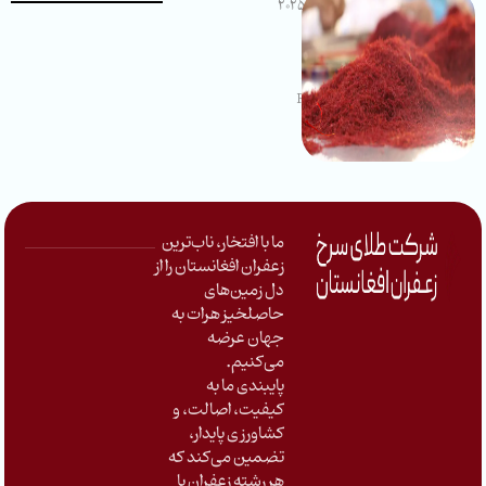
Red Gold
دسمبر 1, 2025
سوالات متداول
Uncategorized
Reading Time: 1 minute
ما با افتخار، ناب‌ترین
زعفران افغانستان را از
دل زمین‌های
حاصلخیز هرات به
جهان عرضه
می‌کنیم
.
پایبندی ما به
کیفیت، اصالت، و
کشاورزی پایدار،
تضمین می‌کند که
هر رشته زعفران با