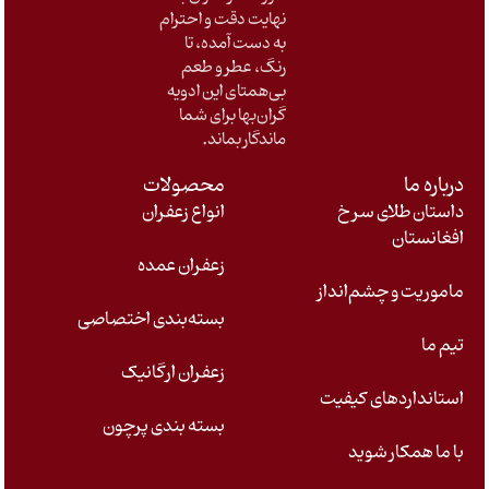
نهایت دقت و احترام
به دست آمده، تا
رنگ، عطر و طعم
بی‌همتای این ادویه
گران‌بها برای شما
ماندگار بماند
.
درباره ما
محصولات
داستان طلای سرخ
انواع زعفران
افغانستان
زعفران عمده
ماموریت و چشم‌انداز
بسته‌بندی اختصاصی
تیم ما
زعفران ارگانیک
استانداردهای کیفیت
بسته بندی پرچون
با ما همکار شوید