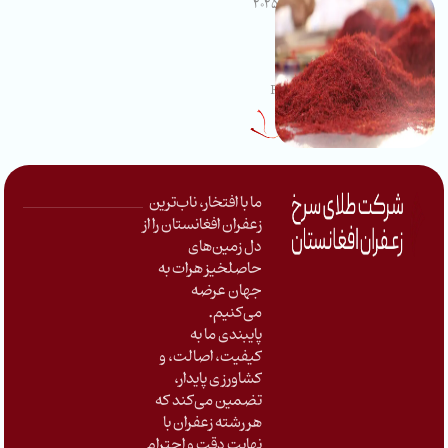
Red Gold
دسمبر 1, 2025
سوالات متداول
Uncategorized
Reading Time: 1 minute
ما با افتخار، ناب‌ترین
زعفران افغانستان را از
دل زمین‌های
حاصلخیز هرات به
جهان عرضه
می‌کنیم
.
پایبندی ما به
کیفیت، اصالت، و
کشاورزی پایدار،
تضمین می‌کند که
هر رشته زعفران با
نهایت دقت و احترام