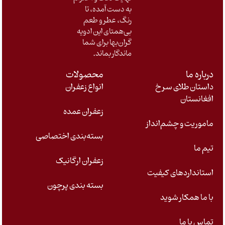
به دست آمده، تا
رنگ، عطر و طعم
بی‌همتای این ادویه
گران‌بها برای شما
ماندگار بماند
.
درباره ما
محصولات
داستان طلای سرخ
انواع زعفران
افغانستان
زعفران عمده
ماموریت و چشم‌انداز
بسته‌بندی اختصاصی
تیم ما
زعفران ارگانیک
استانداردهای کیفیت
بسته بندی پرچون
با ما همکار شوید
تماس با ما