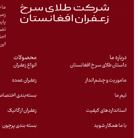
ما ب
زمی
پای
تضم
احت
این 
درباره ما
محصولات
داستان طلای سرخ افغانستان
انواع زعفران
ماموریت و چشم‌انداز
زعفران عمده
تیم ما
بسته‌بندی اختصا
استانداردهای کیفیت
زعفران ارگانیک
با ما همکار شوید
بسته بندی پرچون