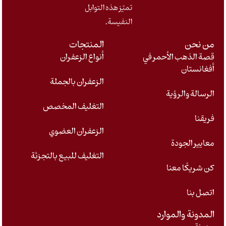
تميّز هذه التوابل
النفيسة.
من نحن
المنتجات
قصة الذهب الأحمر في
أنواع الزعفران
أفغانستان
الزعفران بالجملة
الرسالة والرؤية
التغليف المخصص
فريقنا
الزعفران العضوي
معايير الجودة
التغليف للبيع بالتجزئة
كن شريكًا معنا
اتصل بنا
المدونة والموارد