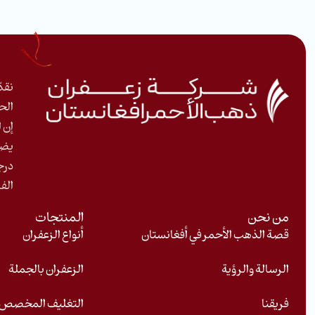
نقد
الح
إن ا
يضم
درج
الفر
من نحن
المنتجات
قصة الذهب الأحمر في أفغانستان
أنواع الزعفران
الرسالة والرؤية
الزعفران بالجملة
فريقنا
التغليف المخصص