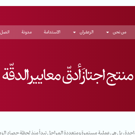
من نحن
الزعفران
الاستدامة
مدونة
اتصل
منتج اجتازَ أدقّ معايير الدقّة
ة واحدة، بل هي عملية مستمرة ومتعددة المراحل تبدأ منذ لحظة حصاد الز