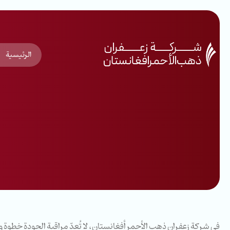
الرئيسية
في شركة زعفران ذهب الأحمر أفغانستان، لا تُعدّ مراقبة الجودة خطو