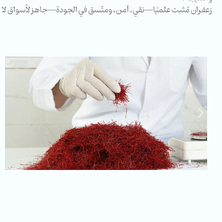
زعفران مُثبت علميًا—نقي، آمن، ومتّسق في الجودة—جاهز لأسواق لا ت