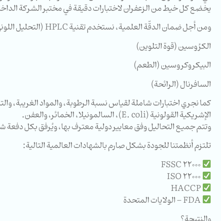
يخضع كل خيط من الزعفران لاختبارات دقيقة في مختبر الشركة الداخلي،
ومن أجل ضمان الدقّة العلمية، نستخدم تقنية HPLC (التحليل اللوني عالي الأداء)، وهي من أحدث التقنيات التي تتيح قياسًا دقيقًا للمركّبات الفعّالة في الزعفران:
الكرُوسين (قوة التلوين)
البيكروكروسين (الطعم)
السافرنال (الرائحة)
كما نجري اختبارات شاملة لقياس نسبة الرطوبة، والمواد الغريبة، وال
الإشريكية القولونية (E. coli)، السالمونيلا، الخمائر، والعفن.
وتتم جميع التحاليل وفق معايير دولية معترف بها، ويُرفق بكل دفعة شهادة تحليل (CoA) م
تلتزم أنظمتنا للجودة بشكل صارم بالشهادات العالمية التالية:
FSSC 22000
ISO 22000
HACCP
FDA – الولايات المتحدة
والنتيجة؟