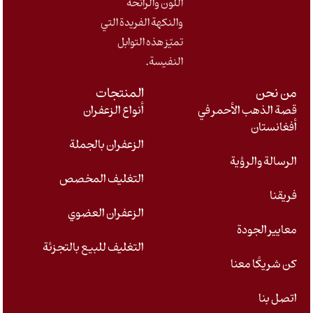
اللون والرائحة
والنكهة الفريدة التي
تميّز هذه التوابل
النفيسة.
من نحن
المنتجات
قصة الذهب الأحمر في
أنواع الزعفران
أفغانستان
الزعفران بالجملة
الرسالة والرؤية
التغليف المخصص
فريقنا
الزعفران العضوي
معايير الجودة
التغليف للبيع بالتجزئة
كن شريكًا معنا
اتصل بنا