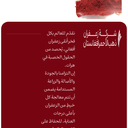
Reading Time: 1 minute
مستوى من التقدير العالمي. إن
الفوز بالمركز […]
نقدّم للعالم بكل
فخر أنقى زعفران
أفغاني، يُحصد من
الحقول الخصبة في
هرات
.
إن التزامنا بالجودة
والأصالة والزراعة
المستدامة يضمن
أن تتم معالجة كل
خيطٍ من الزعفران
بأعلى درجات
العناية، للحفاظ على