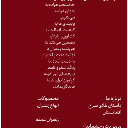
حاصلخیز هرات به
جهان عرضه
می‌کنیم
.
پایبندی ما به
کیفیت، اصالت، و
کشاورزی پایدار،
تضمین می‌کند که
هر رشته زعفران با
نهایت دقت و احترام
به دست آمده، تا
رنگ، عطر و طعم
بی‌همتای این ادویه
گران‌بها برای شما
ماندگار بماند
.
درباره ما
محصولات
داستان طلای سرخ
انواع زعفران
افغانستان
زعفران عمده
ماموریت و چشم‌انداز